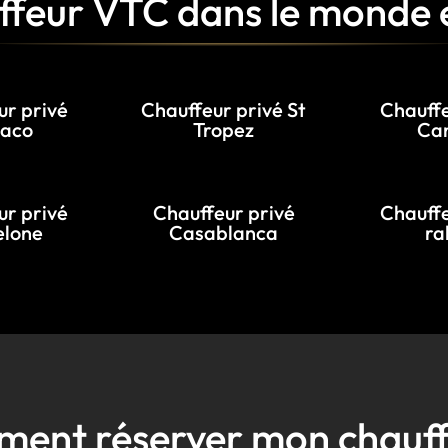
feur VTC dans le monde 
ur privé
Chauffeur privé St
Chauffe
aco
Tropez
Ca
ur privé
Chauffeur privé
Chauffe
elone
Casablanca
ra
ent réserver mon chauff