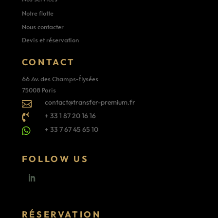
Notre flotte
Nous contacter
Devis et réservation
CONTACT
66 Av. des Champs-Élysées
75008 Paris
contact@transfer-premium.fr

+ 33 1 87 20 16 16

+ 33 7 67 45 65 10

FOLLOW US
RÉSERVATION