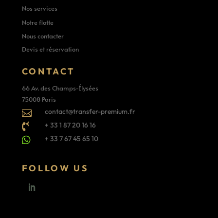
Nos services
Notre flotte
Nous contacter
Devis et réservation
CONTACT
66 Av. des Champs-Élysées
75008 Paris
contact@transfer-premium.fr

+ 33 1 87 20 16 16

+ 33 7 67 45 65 10

FOLLOW US